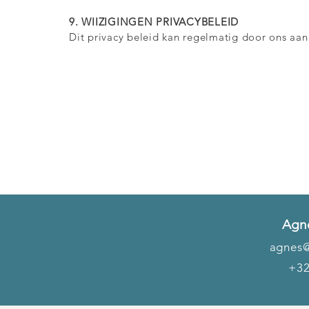
9. WIIZIGINGEN PRIVACYBELEID
Dit privacy beleid kan regelmatig door ons aa
Agn
agnes@
+32